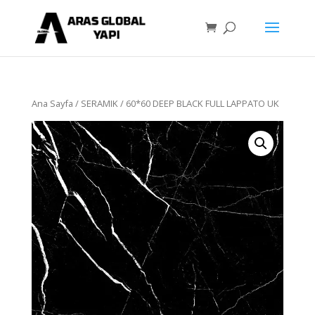
Ana Sayfa
/
SERAMIK
/ 60*60 DEEP BLACK FULL LAPPATO UK