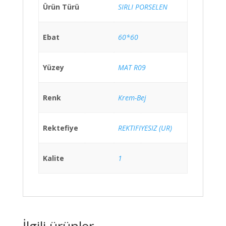
Ürün Türü
SIRLI PORSELEN
Ebat
60*60
Yüzey
MAT R09
Renk
Krem-Bej
Rektefiye
REKTIFIYESIZ (UR)
Kalite
1