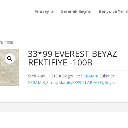
Anasayfa
Seramik Seçimi
Banyo ve Yer S
YE -100B
33*99 EVEREST BEYAZ
REKTIFIYE -100B
Stok kodu:
1210
Kategoriler:
SERAMIK
Etiketler:
SERAMIK,8 mm,Marble,33*99,LAPPATO,Beyaz