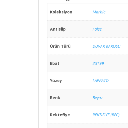
Koleksiyon
Marble
Antislip
False
Ürün Türü
DUVAR KAROSU
Ebat
33*99
Yüzey
LAPPATO
Renk
Beyaz
Rektefiye
REKTIFIYE (REC)