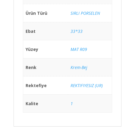
Ürün Türü
SIRLI PORSELEN
Ebat
33*33
Yüzey
MAT R09
Renk
Krem-Bej
Rektefiye
REKTIFIYESIZ (UR)
Kalite
1