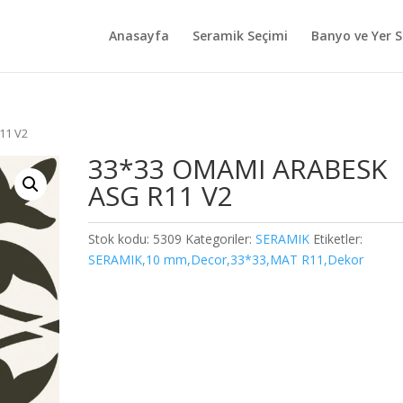
Anasayfa
Seramik Seçimi
Banyo ve Yer S
11 V2
33*33 OMAMI ARABESK
ASG R11 V2
Stok kodu:
5309
Kategoriler:
SERAMIK
Etiketler:
SERAMIK,10 mm,Decor,33*33,MAT R11,Dekor