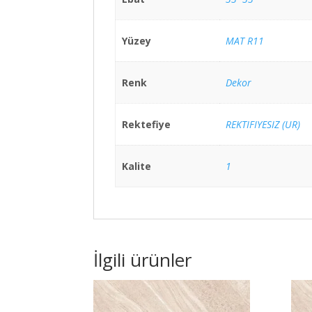
Yüzey
MAT R11
Renk
Dekor
Rektefiye
REKTIFIYESIZ (UR)
Kalite
1
İlgili ürünler