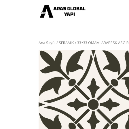
Ana Sayfa
/
SERAMIK
/ 33*33 OMAMI ARABESK ASG R