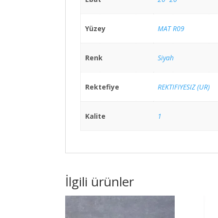
Yüzey
MAT R09
Renk
Siyah
Rektefiye
REKTIFIYESIZ (UR)
Kalite
1
İlgili ürünler