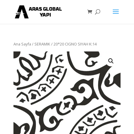
Ana Sayfa
/
SERAMIK
/ 20*20 CIGNO SIYAH K:14