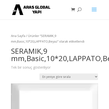
Ana Sayfa
/ Ürünler “SERAMIK,9
mm,Basic,10*20,LAPPATO,Beyaz” olarak etiketlendi
SERAMIK,9
mm,Basic,10*20,LAPPATO,B
Tek bir sonuç gösteriliyor