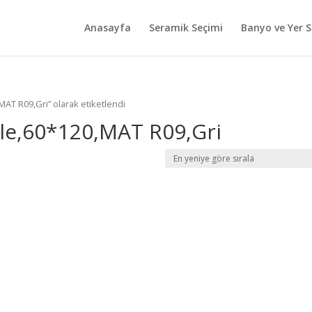
Anasayfa
Seramik Seçimi
Banyo ve Yer S
AT R09,Gri” olarak etiketlendi
e,60*120,MAT R09,Gri