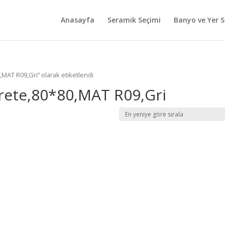
Anasayfa
Seramik Seçimi
Banyo ve Yer S
MAT R09,Gri” olarak etiketlendi
ete,80*80,MAT R09,Gri