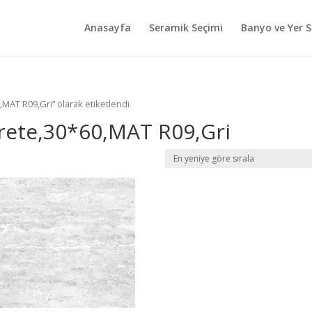
Anasayfa
Seramik Seçimi
Banyo ve Yer S
MAT R09,Gri” olarak etiketlendi
ete,30*60,MAT R09,Gri